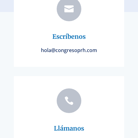

Escríbenos
hola@congresoprh.com

Llámanos