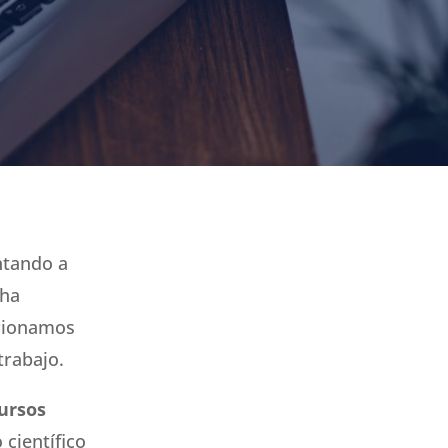
ntando a
 ha
acionamos
trabajo.
ursos
científico