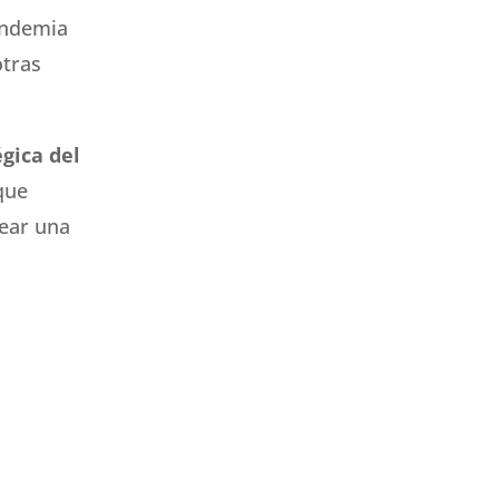
andemia
otras
gica del
que
rear una